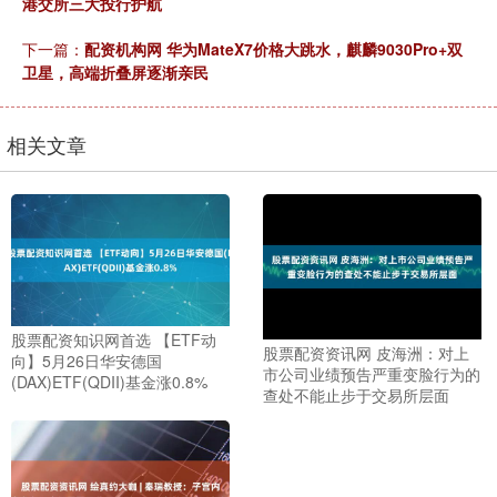
港交所三大投行护航
下一篇：
配资机构网 华为MateX7价格大跳水，麒麟9030Pro+双
卫星，高端折叠屏逐渐亲民
相关文章
股票配资知识网首选 【ETF动
股票配资资讯网 皮海洲：对上
向】5月26日华安德国
市公司业绩预告严重变脸行为的
(DAX)ETF(QDII)基金涨0.8%
查处不能止步于交易所层面