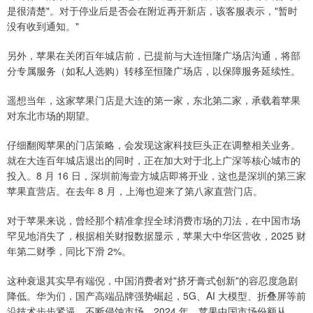
是很清楚"。对于停业后是否会在附近再开新店，该客服表示，"暂时
没有收到通知。"
另外，苹果在关闭百年城店前，已提前与大连恒隆广场店沟通，将部
分专属服务（如私人选购）转移至恒隆广场店，以保障服务延续性。
遥想当年，这家苹果门店是大连的第一家，东北第二家，承载着苹果
对东北市场的期望。
仔细翻阅苹果的门店策略，会发现这家科技巨头正在调整相关业务。
就在大连百年城店退出的同时，正在加大对于北上广深等核心城市的
投入。8 月 16 日，深圳前海壹方城店即将开业，这也是深圳的第三家
苹果直营店。在去年 8 月，上海也迎来了第八家直营门店。
对于苹果来说，曾经那个精准拿捏全球消费市场的刀法，在中国市场
罕见地消失了，根据相关财报数据显示，苹果大中华区营收，2025 财
年第二财季，同比下滑 2%。
这种衰退其实早有端倪，中国消费者对"挤牙膏式创新"的容忍度急剧
降低。华为们，国产高端品牌强势崛起，5G、AI 大模型、折叠屏等前
沿技术步步紧逼，不断侵蚀市场。2024 年，苹果中国市场份额从