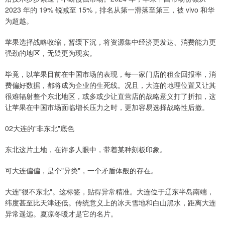
2023 年的 19% 锐减至 15%，排名从第一滑落至第三，被 vivo 和华
为超越。
苹果选择战略收缩，暂缓下沉，将资源集中经济更发达、消费能力更
强劲的地区，无疑更为现实。
毕竟，以苹果目前在中国市场的表现，每一家门店的租金回报率，消
费偏好数据，都将成为企业的生死线。况且，大连的地理位置又让其
很难辐射整个东北地区，或多或少让直营店的战略意义打了折扣，这
让苹果在中国市场面临增长压力之时，更加容易选择战略性后撤。
02大连的"非东北"底色
东北这片土地，在许多人眼中，带着某种刻板印象。
可大连偏偏，是个"异类"，一个矛盾体般的存在。
大连"很不东北"。这标签，贴得异常精准。大连位于辽东半岛南端，
纬度甚至比天津还低。传统意义上的冰天雪地和白山黑水，距离大连
异常遥远。夏凉冬暖才是它的名片。