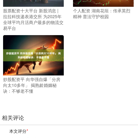
股票配资十大平台 新股消息 |
个人配资 湖南花垣：传承英烈
拉拉科技递表港交所 为2025年
精神 普法守护校园
全球平均月活商户最多的物流交
易平台
炒股配资平 向华强自爆「分房
向太10多年」 揭熟龄婚姻秘
诀：不够老不懂
相关评论
本文评分
*