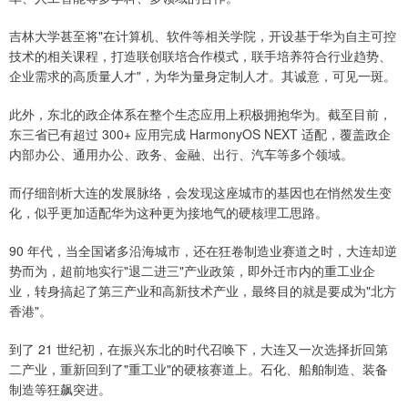
吉林大学甚至将"在计算机、软件等相关学院，开设基于华为自主可控
技术的相关课程，打造联创联培合作模式，联手培养符合行业趋势、
企业需求的高质量人才"，为华为量身定制人才。其诚意，可见一斑。
此外，东北的政企体系在整个生态应用上积极拥抱华为。截至目前，
东三省已有超过 300+ 应用完成 HarmonyOS NEXT 适配，覆盖政企
内部办公、通用办公、政务、金融、出行、汽车等多个领域。
而仔细剖析大连的发展脉络，会发现这座城市的基因也在悄然发生变
化，似乎更加适配华为这种更为接地气的硬核理工思路。
90 年代，当全国诸多沿海城市，还在狂卷制造业赛道之时，大连却逆
势而为，超前地实行"退二进三"产业政策，即外迁市内的重工业企
业，转身搞起了第三产业和高新技术产业，最终目的就是要成为"北方
香港"。
到了 21 世纪初，在振兴东北的时代召唤下，大连又一次选择折回第
二产业，重新回到了"重工业"的硬核赛道上。石化、船舶制造、装备
制造等狂飙突进。