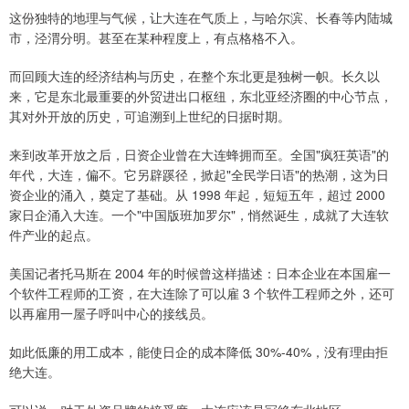
这份独特的地理与气候，让大连在气质上，与哈尔滨、长春等内陆城
市，泾渭分明。甚至在某种程度上，有点格格不入。
而回顾大连的经济结构与历史，在整个东北更是独树一帜。长久以
来，它是东北最重要的外贸进出口枢纽，东北亚经济圈的中心节点，
其对外开放的历史，可追溯到上世纪的日据时期。
来到改革开放之后，日资企业曾在大连蜂拥而至。全国"疯狂英语"的
年代，大连，偏不。它另辟蹊径，掀起"全民学日语"的热潮，这为日
资企业的涌入，奠定了基础。从 1998 年起，短短五年，超过 2000
家日企涌入大连。一个"中国版班加罗尔"，悄然诞生，成就了大连软
件产业的起点。
美国记者托马斯在 2004 年的时候曾这样描述：日本企业在本国雇一
个软件工程师的工资，在大连除了可以雇 3 个软件工程师之外，还可
以再雇用一屋子呼叫中心的接线员。
如此低廉的用工成本，能使日企的成本降低 30%-40%，没有理由拒
绝大连。