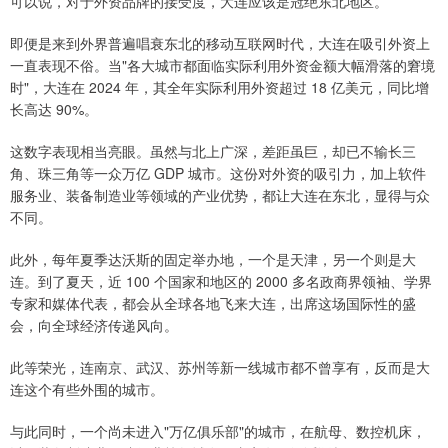
可以说，对于外资品牌的接受度，大连应该是冠绝东北地区。
即便是来到外界普遍唱衰东北的移动互联网时代，大连在吸引外资上
一直表现不俗。当"各大城市都面临实际利用外资金额大幅滑落的窘境
时"，大连在 2024 年，其全年实际利用外资超过 18 亿美元，同比增
长高达 90%。
这数字表现相当亮眼。虽然与北上广深，差距虽巨，却已不输长三
角、珠三角等一众万亿 GDP 城市。这份对外资的吸引力，加上软件
服务业、装备制造业等领域的产业优势，都让大连在东北，显得与众
不同。
此外，每年夏季达沃斯的固定举办地，一个是天津，另一个则是大
连。到了夏天，近 100 个国家和地区的 2000 多名政商界领袖、学界
专家和媒体代表，都会从全球各地飞来大连，出席这场国际性的盛
会，向全球经济传递风向。
此等荣光，连南京、武汉、苏州等新一线城市都不曾享有，反而是大
连这个有些外围的城市。
与此同时，一个尚未进入"万亿俱乐部"的城市，在航母、数控机床，