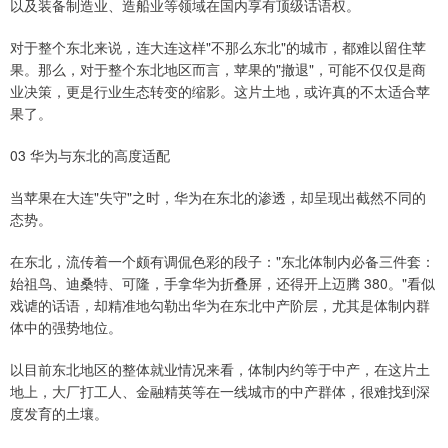
以及装备制造业、造船业等领域在国内享有顶级话语权。
对于整个东北来说，连大连这样"不那么东北"的城市，都难以留住苹
果。那么，对于整个东北地区而言，苹果的"撤退"，可能不仅仅是商
业决策，更是行业生态转变的缩影。这片土地，或许真的不太适合苹
果了。
03 华为与东北的高度适配
当苹果在大连"失守"之时，华为在东北的渗透，却呈现出截然不同的
态势。
在东北，流传着一个颇有调侃色彩的段子："东北体制内必备三件套：
始祖鸟、迪桑特、可隆，手拿华为折叠屏，还得开上迈腾 380。"看似
戏谑的话语，却精准地勾勒出华为在东北中产阶层，尤其是体制内群
体中的强势地位。
以目前东北地区的整体就业情况来看，体制内约等于中产，在这片土
地上，大厂打工人、金融精英等在一线城市的中产群体，很难找到深
度发育的土壤。