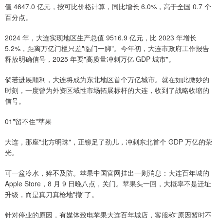
值 4647.0 亿元，按可比价格计算，同比增长 6.0%，高于全国 0.7 个
百分点。
2024 年，大连实现地区生产总值 9516.9 亿元，比 2023 年增长
5.2%，距离万亿门槛只差"临门一脚"。今年初，大连市政府工作报告
释放明确信号，2025 年要"高质量冲刺万亿 GDP 城市"。
倘若进展顺利，大连将成为东北地区首个万亿城市。就在如此微妙的
时刻，一度曾为外资区域性市场拓展标杆的大连，收到了战略收缩的
信号。
01"留不住"苹果
大连，那座"北方明珠"，正铆足了劲儿，冲刺东北首个 GDP 万亿的荣
光。
可一盆冷水，猝不及防。苹果中国官网挂出一则消息：大连百年城的
Apple Store，8 月 9 日晚八点，关门。苹果头一回，大概率不是迁址
升级，而是真刀真枪地"撤"了。
针对停业的原因，有媒体致电苹果大连百年城店，客服称"原因暂时不